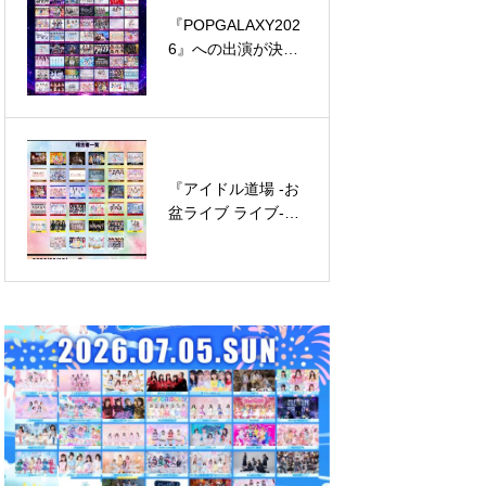
『POPGALAXY202
WEBザテレビジョ
6』への出演が決定
ン（株式会社
しました。
KADOKAWA）と共
同主催イベントが決
定しました。
『アイドル道場 -お
「ライブジム 第60
盆ライブ ライブ-』
弾」への出演が決定
への出演が決定しま
しました。
した。