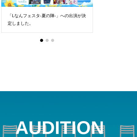
決
『POPGALAXY2026』への出演が決定し
「IDOL Key S
ました。
が決定しまし
スト
AUDITION