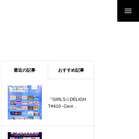
最近の記事
おすすめ記事
『GIRLS☆DELIGH
『ハッピーパレー
T#410 -Cent
ド！！』への出演が
Heaven新体制お披
決定しました。
露目SP-』への出演
が決定しました。